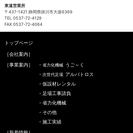
東遠営業所
〒437-1421 静岡県掛川市大坂6369
TEL 0537-72-4129
FAX 0537-72-4064
トップページ
［会社案内］
［事業案内］
・
うご～く
省力化機械
・
アルバトロス
次世代足場
・仮設材レンタル
・足場工事請負
・省力化機械
・その他
・施工実績
［新着情報］