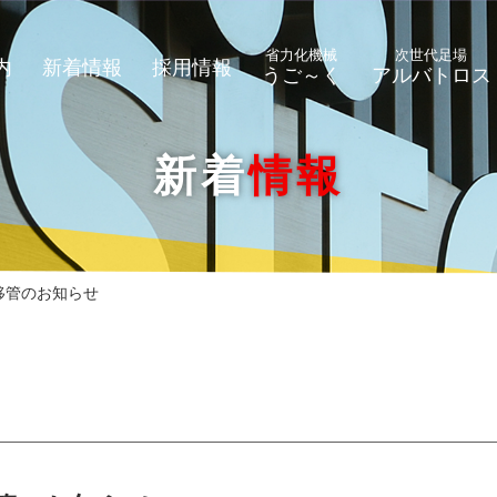
省力化機械
次世代足場
内
新着情報
採用情報
うご～く
アルバトロス
新着
情報
移管のお知らせ