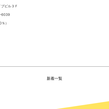
イブビル３Ｆ
-6039
0％）
新着一覧