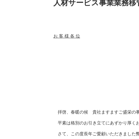
人材サービス事業業務移
令和４年
お 客 様 各 位
株式会
代表取締役
業務移管のお
拝啓、春暖の候 貴社ますますご盛栄の事
平素は格別のお引き立てにあずかり厚くお
さて、この度長年ご愛顧いただきました弊